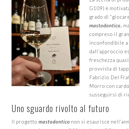
G109) è motivata
grado di “giocare
mastodontico
, m
compreso il gran
inconfondibile a 
dall’approccio e
freschezza quasi 
provvista di tapp
Fabrizio Del Frat
Morro con cardon
susseguirsi di ri
Uno sguardo rivolto al futuro
Il progetto
mastodontico
non si esaurisce nell’ann