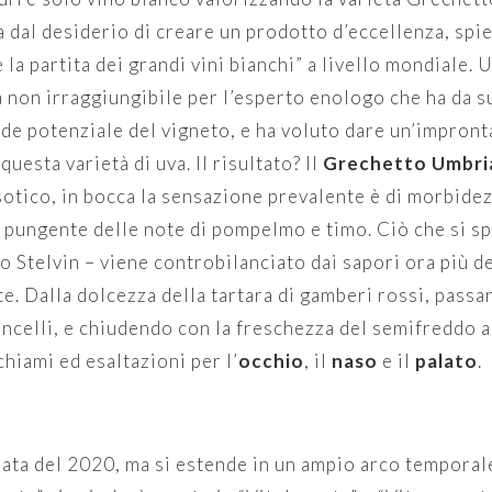
 dal desiderio di creare un prodotto d’eccellenza, spie
 la partita dei grandi vini bianchi” a livello mondiale. 
a non irraggiungibile per l’esperto enologo che ha da s
de potenziale del vigneto, e ha voluto dare un’impront
questa varietà di uva. Il risultato? Il
Grechetto Umbri
sotico, in bocca la sensazione prevalente è di morbidez
pungente delle note di pompelmo e timo. Ciò che si spri
o Stelvin – viene controbilanciato dai sapori ora più de
e. Dalla dolcezza della tartara di gamberi rossi, passan
celli, e chiudendo con la freschezza del semifreddo all
chiami ed esaltazioni per l’
occhio
, il
naso
e il
palato
.
ata del 2020, ma si estende in un ampio arco temporale,