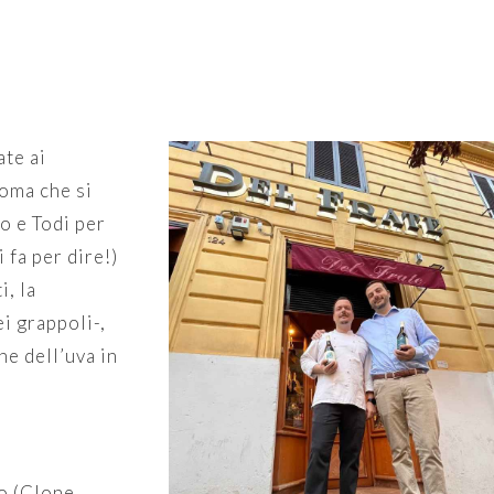
ate ai
roma che si
to e Todi per
 fa per dire!)
i, la
ei grappoli-,
ne dell’uva in
to (Clone