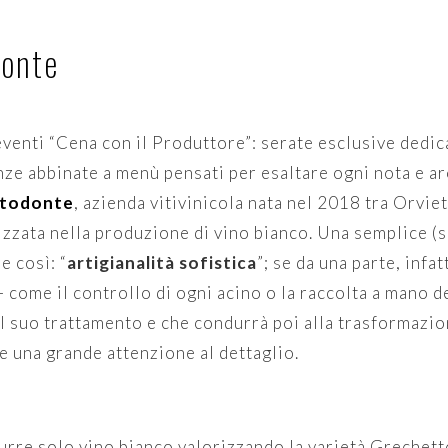
donte
eventi
“Cena con il Produttore”: serate esclusive dedic
enze abbinate a menù pensati per esaltare ogni nota e a
todonte
, azienda vitivinicola nata nel 2018 tra Orvie
izzata nella produzione di vino bianco. Una semplice (si
e così: “
a
rtigianalità sofistica
”; se da una parte, infatt
– come il controllo di ogni acino o la raccolta a mano d
del suo trattamento e che condurrà poi alla trasformazio
 una grande attenzione al dettaglio.
durre solo vino bianco valorizzando la varietà Grechet