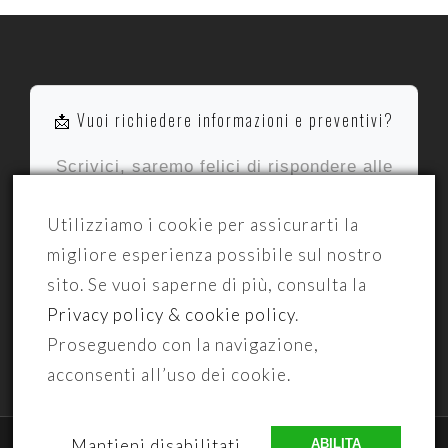
📩 Vuoi richiedere informazioni e preventivi?
Scrivici, saremo felici di rispondere alle
tue richieste.
Utilizziamo i cookie per assicurarti la
migliore esperienza possibile sul nostro
✉️ Invia
sito. Se vuoi saperne di più, consulta la
Privacy policy & cookie policy
.
Proseguendo con la navigazione,
acconsenti all’uso dei cookie.
© Del Frate Ristorante
Mantieni disabilitati
ABILITA